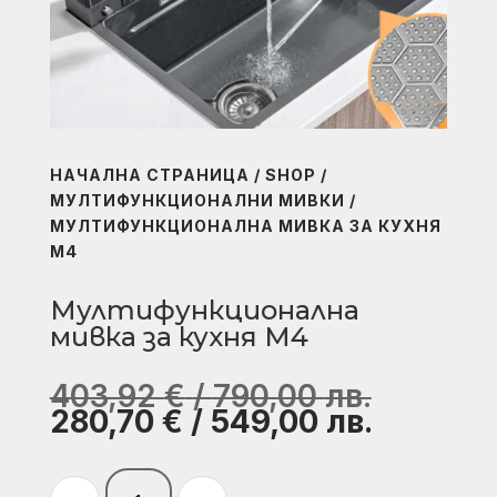
НАЧАЛНА СТРАНИЦА
/
SHOP
/
МУЛТИФУНКЦИОНАЛНИ МИВКИ
/
МУЛТИФУНКЦИОНАЛНА МИВКА ЗА КУХНЯ
M4
Мултифункционална
мивка за кухня M4
Original
403,92
€
/
790,00
лв.
price
Текуща
280,70
€
/
549,00
лв.
was:
цена
403,92 
е: