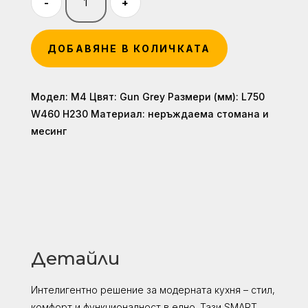
/
280,70 
-
+
количество
790,00
/
за
лв..
549,00
Мултифункционална
лв..
ДОБАВЯНЕ В КОЛИЧКАТА
мивка
за
кухня
Модел: М4 Цвят: Gun Grey Размери (мм): L750
M4
W460 H230 Материал: неръждаема стомана и
месинг
Детайли
Интелигентно решение за модерната кухня – стил,
комфорт и функционалност в едно. Тази SMART