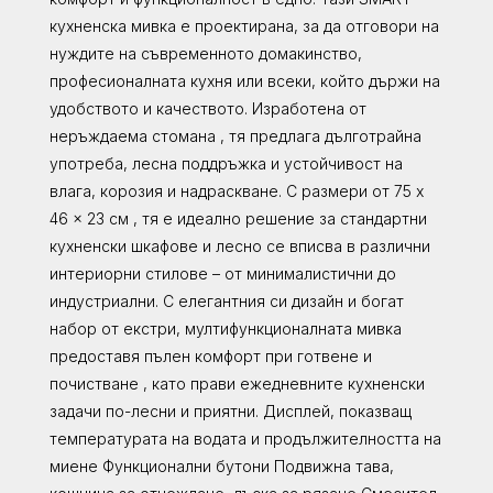
кухненска мивка е проектирана, за да отговори на
нуждите на съвременното домакинство,
професионалната кухня или всеки, който държи на
удобството и качеството. Изработена от
неръждаема стомана , тя предлага дълготрайна
употреба, лесна поддръжка и устойчивост на
влага, корозия и надраскване. С размери от 75 x
46 x 23 см , тя е идеално решение за стандартни
кухненски шкафове и лесно се вписва в различни
интериорни стилове – от минималистични до
индустриални. С елегантния си дизайн и богат
набор от екстри, мултифункционалната мивка
предоставя пълен комфорт при готвене и
почистване , като прави ежедневните кухненски
задачи по-лесни и приятни. Дисплей, показващ
температурата на водата и продължителността на
миене Функционални бутони Подвижна тава,