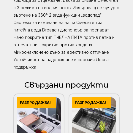
кошница за отцеждане, дъска за рязане Смесител
с 3 режима на водния поток Издърпващ се чучур с
въртене на 360° 2 вида функции „водопад“
Система за измиване на чаши Смесител за
питейна вода Вграден диспенсър за препарат
Нано покритие тип ПЧЕЛНА ПИТА против петна и
отпечатъци Покритие против конденз
Микронаклонено дъно за ефективно оттичане
Устойчивост на надраскване и корозия Лесна
поддръжка
Свързани продукти
РАЗПРОДАЖБА!
РАЗПРОДАЖБА!